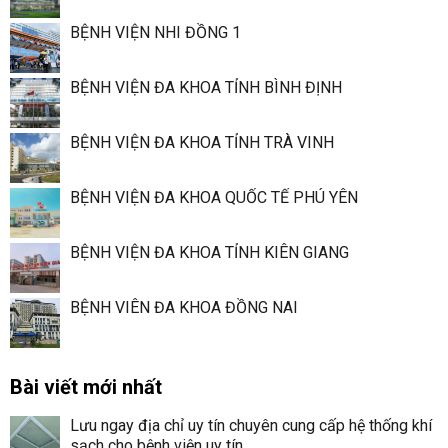
BỆNH VIỆN NHI ĐỒNG 1
BỆNH VIỆN ĐA KHOA TỈNH BÌNH ĐỊNH
BỆNH VIỆN ĐA KHOA TỈNH TRÀ VINH
BỆNH VIỆN ĐA KHOA QUỐC TẾ PHÚ YÊN
BỆNH VIỆN ĐA KHOA TỈNH KIÊN GIANG
BỆNH VIÊN ĐA KHOA ĐỒNG NAI
Bài viết mới nhất
Lưu ngay địa chỉ uy tín chuyên cung cấp hệ thống khí
sạch cho bệnh viện uy tín