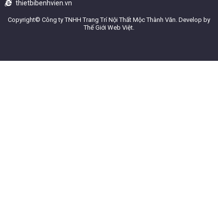
thietbibenhvien.vn
Copyright©
Công ty TNHH Trang Trí Nội Thất Mộc Thành Văn
. Develop by
Thế Giới Web Việt
.