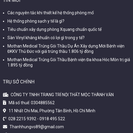
TIN MỚI
Các nguyên tắc khi thiết kế hệ thống phòng mổ
Hệ thống phòng sạch y tế là gì?
Tiêu chuẩn xây dựng phòng Xquang chuẩn quốc tế
Sàn Vinyl kháng khuẩn có lợi gì trong y tế?
Mothan Medical Trúng Gói Thầu Dự Án Xây dựng Mới Bệnh viện
ĐKKV Thủ Đức với giá trúng thầu 1.806 tỷ đồng
Mothan Medical Trúng Gói Thầu Bệnh viện Đa khoa Hóc Môn trị giá
1.895 tỷ đồng
TRỤ SỞ CHÍNH
CÔNG TY TNHH TRANG TRÍ NỘI THẤT MỘC THÀNH VĂN
Mã số thuế: 0304885562
11 Nhất Chi Mai, Phường Tân Bình, Hồ Chí Minh
028 2215 9392
-
0918 495 522
Thanhhungvo89@gmail.com